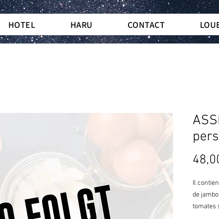
HOTEL
HARU
CONTACT
LOU
ASS
per
48,0
Il contie
de jambon
tomates 
croquants