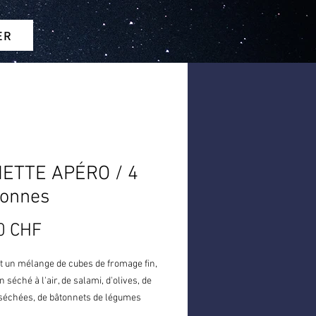
ER
IETTE APÉRO / 4
sonnes
Prix
0 CHF
nt un mélange de cubes de fromage fin,
 séché à l'air, de salami, d'olives, de
séchées, de bâtonnets de légumes
 avec trempette et de pain au levain