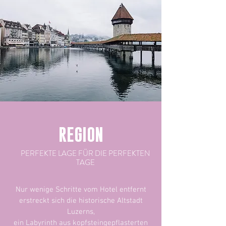
REGION
PERFEKTE LAGE FÜR DIE PERFEKTEN
TAGE
Nur wenige Schritte vom Hotel entfernt
erstreckt sich die historische Altstadt
Luzerns,
ein Labyrinth aus kopfsteingepflasterten