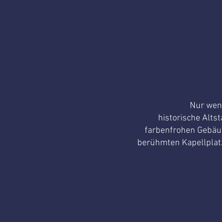
Nur weni
historische Alts
farbenfrohen Gebäud
berühmten Kapellplatz