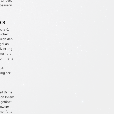
rtungen,
rbessern
ics
gle»).
eichert
durch den
gel an
ivierung
nnerhalb
Abkommens
USA
ung der
it Dritte
 von Ihrem
geführt.
Browser
enenfalls