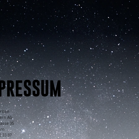
PRESSUM
tlich
zern AG
rasse 35
ern
2 33 87