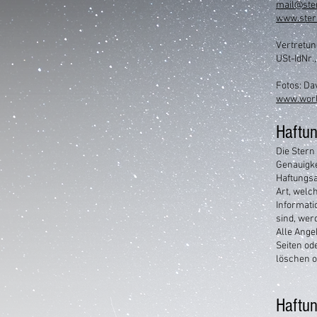
mail@ste
www.ster
Vertretun
USt-IdNr.
Fotos: Da
www.worl
Haftu
Die Stern
Genauigkei
Haftungsa
Art, welc
Informati
sind, wer
Alle Ange
Seiten od
löschen o
Haftun