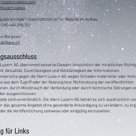
rnluzern.swiss.com
nluzern.swiss
gsberechtigte*r Geschäftsführer*in: Website im Aufbau
, CHE-484.096.321
ve Bürgisser
dofdave.ch
ngsausschluss
 Luzern AG übernimmt keinerlei Gewähr hinsichtlich der inhaltlichen Richtig
t, Aktualität, Zuverlässigkeit und Vollständigkeit der Informationen.
nsprüche gegen die Stern Luzern AG wegen Schäden materieller oder imma
he aus dem Zugriff oder der Nutzung bzw. Nichtnutzung der veröffentlichten
onen, durch Missbrauch der Verbindung oder durch technische Störungen 
den ausgeschlossen.
bote sind unverbindlich. Die Stern Luzern AG
behält es sich ausdrücklich vor,
er das gesamte Angebot ohne gesonderte Ankündigung zu verändern, zu erg
der die Veröffentlichung zeitweise oder endgültig einzustellen.
g für Links