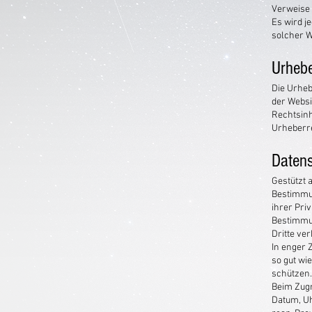
Verweise 
Es wird j
solcher W
Urhebe
Die Urheb
der Websi
Rechtsinh
Urheberre
Daten
Gestützt 
Bestimmun
ihrer Pri
Bestimmun
Dritte ve
In enger 
so gut wi
schützen.
Beim Zugr
Datum, Uh