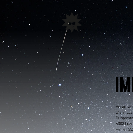
IM
Verantwor
Stern Lu
Burgerst
6003 Luz
+41 41 55