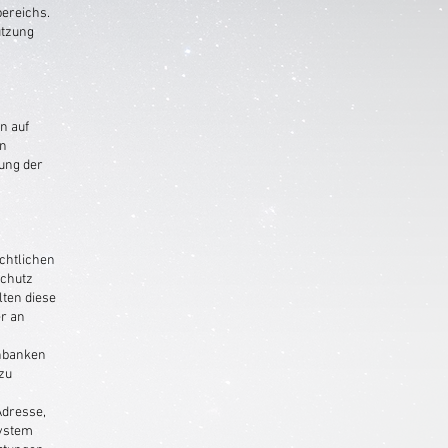
bereichs.
utzung
n auf
en
mung der
chtlichen
Schutz
lten diese
r an
enbanken
zu
Adresse,
system