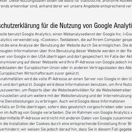
wser. Diese Nutzungsdaten bilden die Basis für statistische, anonyme Auswe
rends erkennbar sind, anhand derer wir unsere Angebote entsprechend ve
chutzerklärung für die Nutzung von Google Analyt
site benutzt Google Analytics, einen Webanalysedienst der Google Inc. («Goo
alytics verwendet sog. «Cookies», Textdateien, die auf Ihrem Computer gesp
d die eine Analyse der Benutzung der Website durch Sie ermöglichen. Die 
zeugten Informationen über Ihre Benutzung dieser Website werden in der Re
ver von Google in den USA übertragen und dort gespeichert. Im Falle der Akt
onymisierung auf dieser Webseite wird Ihre IP-Adresse von Google jedoch i
iedstaaten der Europäischen Union oder in anderen Vertragsstaaten des 
Europäischen Wirtschaftsraum zuvor gekürzt.
snahmefällen wird die volle IP-Adresse an einen Server von Google in den 
n und dort gekürzt. Google wird diese Informationen benutzen, um Ihre Nutz
uszuwerten, um Reports über die Websiteaktivitäten für die Websitebetreiber
ustellen und um weitere mit der Websitenutzung und der Internetnutzung
e Dienstleistungen zu erbringen. Auch wird Google diese Informationen
falls an Dritte übertragen, sofern dies gesetzlich vorgeschrieben oder sowe
en im Auftrag von Google verarbeiten. Die im Rahmen von Google Analytics
bermittelte IP-Adresse wird nicht mit anderen Daten von Google zusammen
n die Installation der Cookies durch eine entsprechende Einstellung Ihrer 
verhindern; wir weisen Sie jedoch darauf hin, dass Sie in diesem Fall gegeb