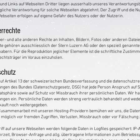
und Links auf Webseiten Dritter liegen ausserhalb unseres Verantwortungs
egliche Verantwortung für solche Webseiten abgelehnt. Der Zugriff und die N
ebseiten erfolgen auf eigene Gefahr des Nutzers oder der Nutzerin.
rrechte
er- und alle anderen Rechte an Inhalten, Bildern, Fotos oder anderen Dateie
te gehören ausschliesslich der Stern Luzern AG
oder den speziell genannt
abern. Für die Reproduktion jeglicher Elemente ist die schriftliche Zustim
chtsträger im Voraus einzuholen.
schutz
auf Artikel 13 der schweizerischen Bundesverfassung und die datenschutzre
gen des Bundes (Datenschutzgesetz, DSG) hat jede Person Anspruch auf 
vatsphäre sowie auf Schutz vor Missbrauch ihrer persönlichen Daten. Wir ha
gen ein. Persönliche Daten werden streng vertraulich behandelt und wede
rkauft noch weitergegeben.
Zusammenarbeit mit unseren Hosting-Providern bemühen wir uns, die Dat
e möglich vor fremden Zugriffen, Verlusten, Missbrauch oder vor Fälschung 
iff auf unsere Webseiten werden folgende Daten in Logfiles gespeichert: IP-
rzeit, Browser-Anfrage und allg. übertragene Informationen zum Betriebs