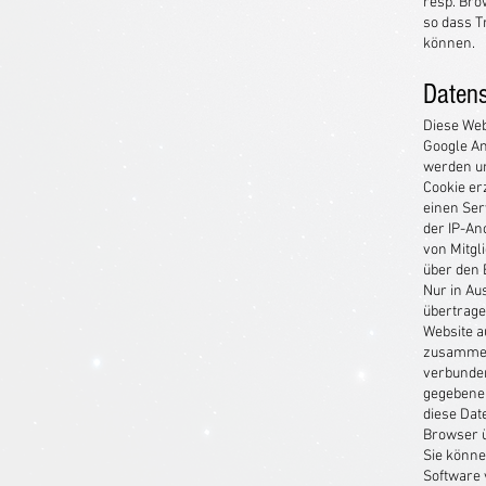
resp. Bro
so dass T
können.
Datens
Diese Web
Google An
werden un
Cookie er
einen Ser
der IP-An
von Mitgl
über den 
Nur in Au
übertrage
Website a
zusammenz
verbunden
gegebenen
diese Dat
Browser ü
Sie könne
Software 