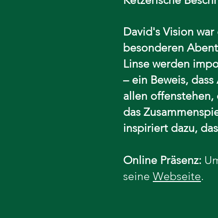
Ketzerische Besch
David's Vision war
besonderen Abente
Linse werden impos
– ein Beweis, dass
allen offenstehen,
das Zusammenspiel
inspiriert dazu, d
Online Präsenz:
Um 
seine
Webseite
.